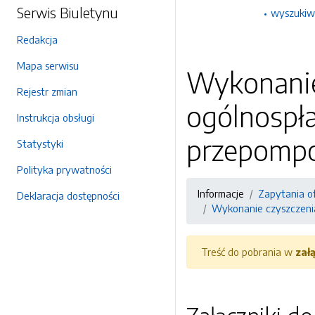
Serwis Biuletynu
wyszukiw
Redakcja
Mapa serwisu
Wykonanie 
Rejestr zmian
ogólnospł
Instrukcja obsługi
przepompo
Statystyki
Polityka prywatności
Informacje
Zapytania o
Deklaracja dostępności
Wykonanie czyszczenia
Treść do pobrania w
zał