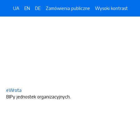
UA
EN
DE
Zamówienia publiczne
Wysoki kontrast
eWrota
BIPy jednostek organizacyjnych.