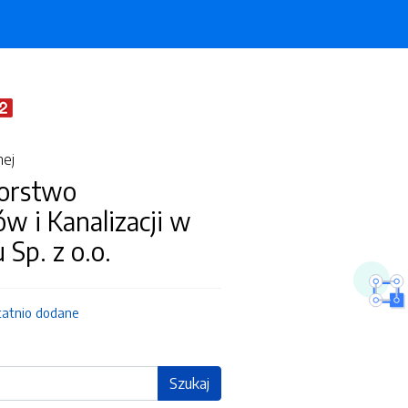
nej
iorstwo
w i Kanalizacji w
 Sp. z o.o.
tatnio dodane
Szukaj