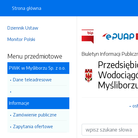
Strona główna
Dziennik Ustaw
Monitor Polski
Biuletyn Informacji Publicz
Menu przedmiotowe
Przedsięb
PWiK w Myśliborzu Sp. z o.o.
Wodociągó
Dane teleadresowe
Myśliborzu
Informacje
os
Zamówienie publiczne
Zapytania ofertowe
Wyszukiwarka